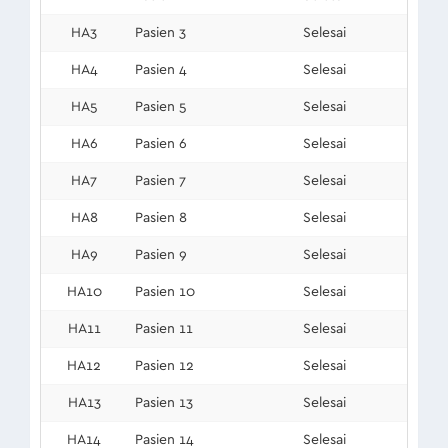
HA3
Pasien 3
Selesai
HA4
Pasien 4
Selesai
HA5
Pasien 5
Selesai
HA6
Pasien 6
Selesai
HA7
Pasien 7
Selesai
HA8
Pasien 8
Selesai
HA9
Pasien 9
Selesai
HA10
Pasien 10
Selesai
HA11
Pasien 11
Selesai
HA12
Pasien 12
Selesai
HA13
Pasien 13
Selesai
HA14
Pasien 14
Selesai