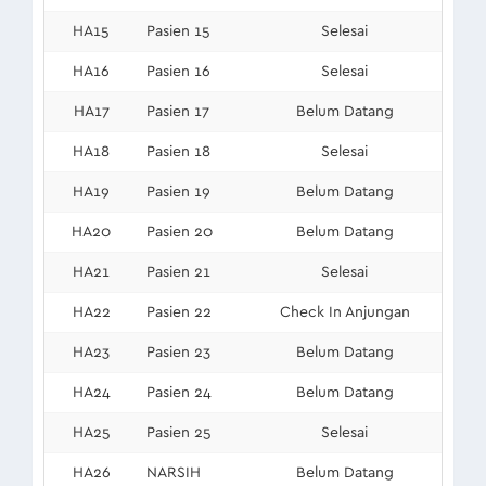
HA15
Pasien 15
Selesai
HA16
Pasien 16
Selesai
HA17
Pasien 17
Belum Datang
HA18
Pasien 18
Selesai
HA19
Pasien 19
Belum Datang
HA20
Pasien 20
Belum Datang
HA21
Pasien 21
Selesai
HA22
Pasien 22
Check In Anjungan
HA23
Pasien 23
Belum Datang
HA24
Pasien 24
Belum Datang
HA25
Pasien 25
Selesai
HA26
NARSIH
Belum Datang