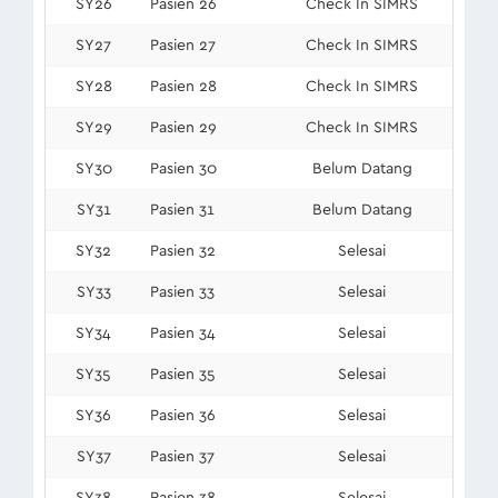
SY26
Pasien 26
Check In SIMRS
SY27
Pasien 27
Check In SIMRS
SY28
Pasien 28
Check In SIMRS
SY29
Pasien 29
Check In SIMRS
SY30
Pasien 30
Belum Datang
SY31
Pasien 31
Belum Datang
SY32
Pasien 32
Selesai
SY33
Pasien 33
Selesai
SY34
Pasien 34
Selesai
SY35
Pasien 35
Selesai
SY36
Pasien 36
Selesai
SY37
Pasien 37
Selesai
SY38
Pasien 38
Selesai