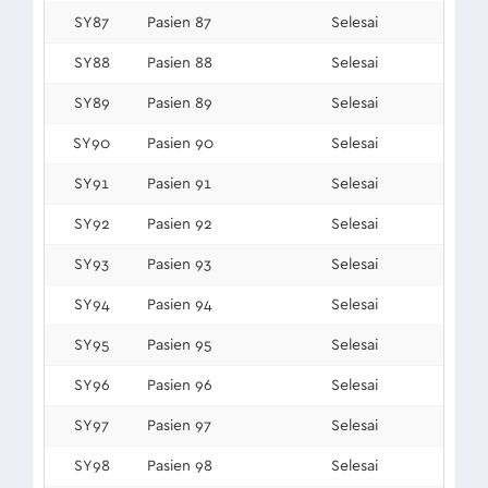
SY87
Pasien 87
Selesai
SY88
Pasien 88
Selesai
SY89
Pasien 89
Selesai
SY90
Pasien 90
Selesai
SY91
Pasien 91
Selesai
SY92
Pasien 92
Selesai
SY93
Pasien 93
Selesai
SY94
Pasien 94
Selesai
SY95
Pasien 95
Selesai
SY96
Pasien 96
Selesai
SY97
Pasien 97
Selesai
SY98
Pasien 98
Selesai