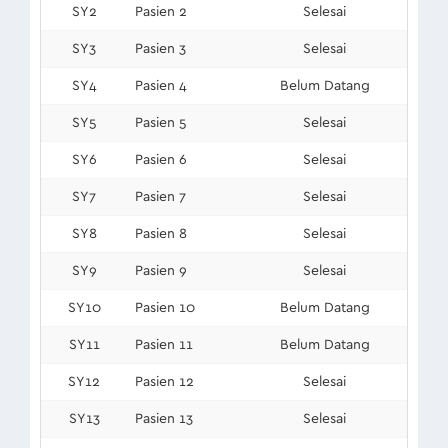
SY2
Pasien 2
Selesai
SY3
Pasien 3
Selesai
SY4
Pasien 4
Belum Datang
SY5
Pasien 5
Selesai
SY6
Pasien 6
Selesai
SY7
Pasien 7
Selesai
SY8
Pasien 8
Selesai
SY9
Pasien 9
Selesai
SY10
Pasien 10
Belum Datang
SY11
Pasien 11
Belum Datang
SY12
Pasien 12
Selesai
SY13
Pasien 13
Selesai