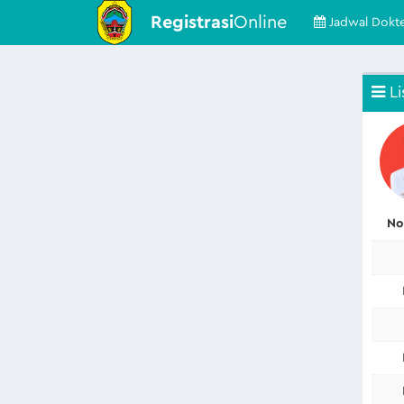
Registrasi
Online
Jadwal Dokt
Li
No