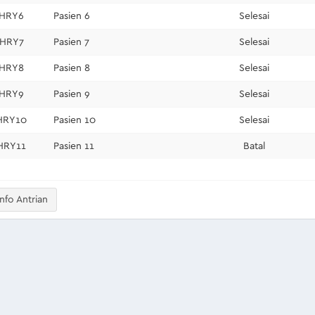
HRY6
Pasien 6
Selesai
HRY7
Pasien 7
Selesai
HRY8
Pasien 8
Selesai
HRY9
Pasien 9
Selesai
HRY10
Pasien 10
Selesai
HRY11
Pasien 11
Batal
nfo Antrian